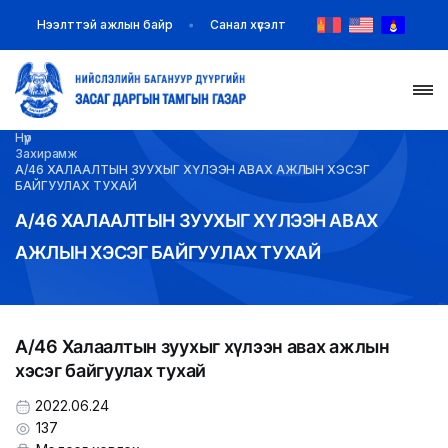
Нээлттэй ажлын байр
Санал хүсэлт
Нүүр
НҮҮР
Захирамж
А/46 ХАЛААЛТЫН ЗУУХЫГ ХҮЛЭЭН АВАХ АЖЛЫН ХЭСЭГ
БАЙГУУЛАХ ТУХАЙ
ТАНИЛЦУУЛГА
А/46 ХАЛААЛТЫН ЗУУХЫГ ХҮЛЭЭН АВАХ
АЖЛЫН ХЭСЭГ БАЙГУУЛАХ ТУХАЙ
МЭДЭЭ МЭДЭЭЛЭЛ
БАЙГУУЛЛАГУУД
А/46 Халаалтын зуухыг хүлээн авах ажлын
ЗАХИРАМЖ ШИЙДВЭР
хэсэг байгуулах тухай
ИЛ ТОД БАЙДАЛ
2022.06.24
137