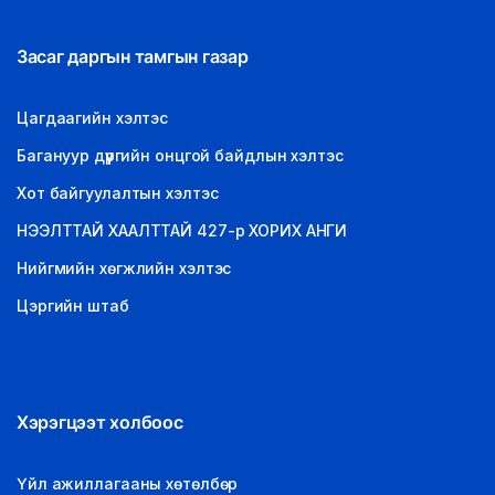
Засаг даргын тамгын газар
Цагдаагийн хэлтэс
Багануур дүүргийн онцгой байдлын хэлтэс
Хот байгуулалтын хэлтэс
НЭЭЛТТАЙ ХААЛТТАЙ 427-р ХОРИХ АНГИ
Нийгмийн хөгжлийн хэлтэс
Цэргийн штаб
Хэрэгцээт холбоос
Үйл ажиллагааны хөтөлбөр