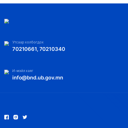
Утсаар холбогдох
70210661, 70210340
И-мэйл хаяг
info@bnd.ub.gov.mn