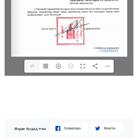
1/1
Хуваалцах
Жиргэх
Мэдээг бусдад түгээх