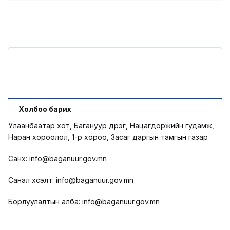
Холбоо барих
Улаанбаатар хот, Багануур дүүрэг, Нацагдоржийн гудамж,
Наран хороолол, 1-р хороо, Засаг даргын тамгын газар
Санхүү: info@baganuur.gov.mn
Санал хүсэлт: info@baganuur.gov.mn
Борлуулалтын алба: info@baganuur.gov.mn