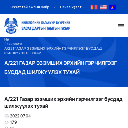
Нээлттэй ажлын байр
Санал хүсэлт
Нүүр
НҮҮР
Захирамж
А/221 ГАЗАР ЭЗЭМШИХ ЭРХИЙН ГЭРЧИЛГЭЭГ БУСДАД
ШИЛЖҮҮЛЭХ ТУХАЙ
ТАНИЛЦУУЛГА
А/221 ГАЗАР ЭЗЭМШИХ ЭРХИЙН ГЭРЧИЛГЭЭГ
БУСДАД ШИЛЖҮҮЛЭХ ТУХАЙ
МЭДЭЭ МЭДЭЭЛЭЛ
БАЙГУУЛЛАГУУД
А/221 Газар эзэмших эрхийн гэрчилгээг бусдад
ЗАХИРАМЖ ШИЙДВЭР
шилжүүлэх тухай
ИЛ ТОД БАЙДАЛ
2022.07.04
179