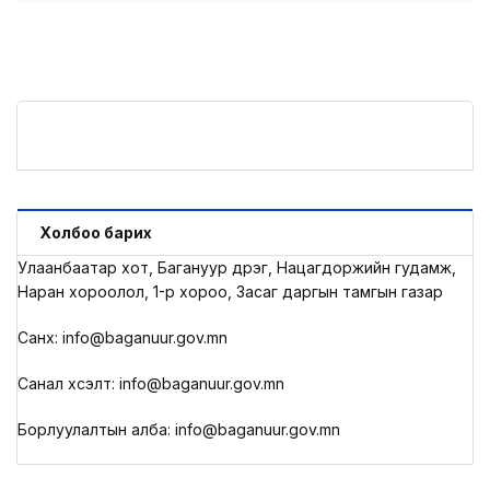
Холбоо барих
Улаанбаатар хот, Багануур дүүрэг, Нацагдоржийн гудамж,
Наран хороолол, 1-р хороо, Засаг даргын тамгын газар
Санхүү: info@baganuur.gov.mn
Санал хүсэлт: info@baganuur.gov.mn
Борлуулалтын алба: info@baganuur.gov.mn