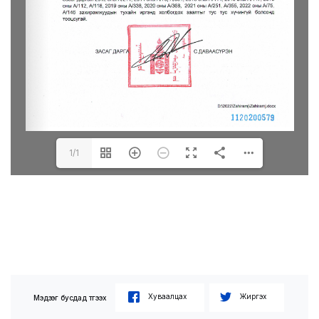
1/1
Хуваалцах
Жиргэх
Мэдээг бусдад түгээх