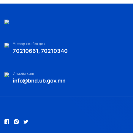
Утсаар холбогдох
70210661, 70210340
И-мэйл хаяг
info@bnd.ub.gov.mn