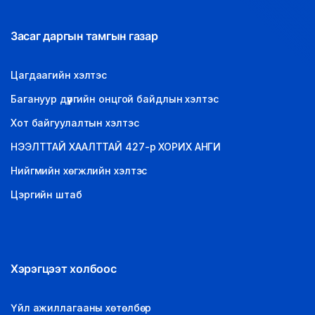
Засаг даргын тамгын газар
Цагдаагийн хэлтэс
Багануур дүүргийн онцгой байдлын хэлтэс
Хот байгуулалтын хэлтэс
НЭЭЛТТАЙ ХААЛТТАЙ 427-р ХОРИХ АНГИ
Нийгмийн хөгжлийн хэлтэс
Цэргийн штаб
Хэрэгцээт холбоос
Үйл ажиллагааны хөтөлбөр