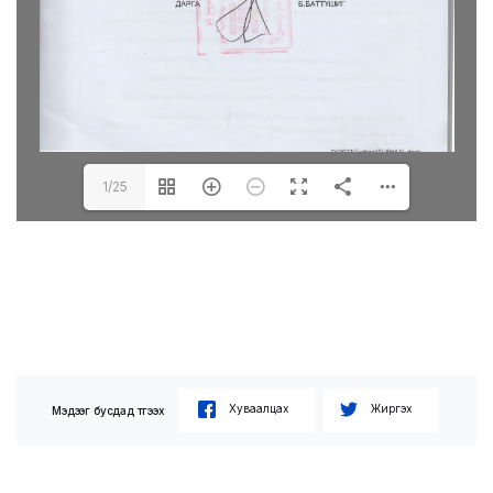
1/25
Хуваалцах
Жиргэх
Мэдээг бусдад түгээх