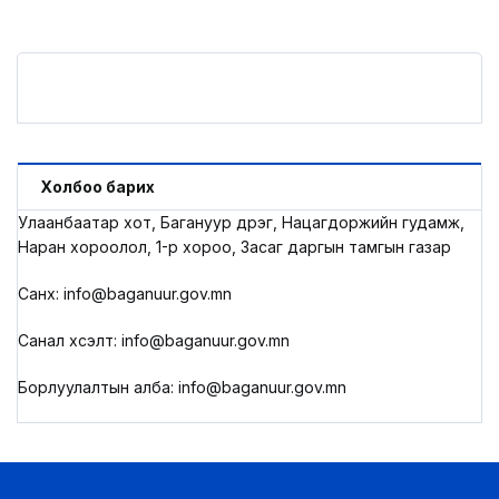
Холбоо барих
Улаанбаатар хот, Багануур дүүрэг, Нацагдоржийн гудамж,
Наран хороолол, 1-р хороо, Засаг даргын тамгын газар
Санхүү: info@baganuur.gov.mn
Санал хүсэлт: info@baganuur.gov.mn
Борлуулалтын алба: info@baganuur.gov.mn