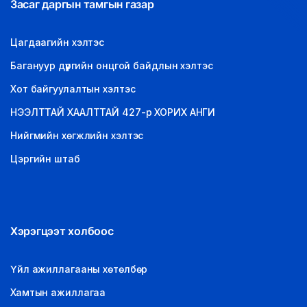
Засаг даргын тамгын газар
Цагдаагийн хэлтэс
Багануур дүүргийн онцгой байдлын хэлтэс
Хот байгуулалтын хэлтэс
НЭЭЛТТАЙ ХААЛТТАЙ 427-р ХОРИХ АНГИ
Нийгмийн хөгжлийн хэлтэс
Цэргийн штаб
Хэрэгцээт холбоос
Үйл ажиллагааны хөтөлбөр
Хамтын ажиллагаа