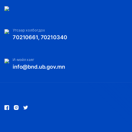
Утсаар холбогдох
70210661, 70210340
И-мэйл хаяг
info@bnd.ub.gov.mn