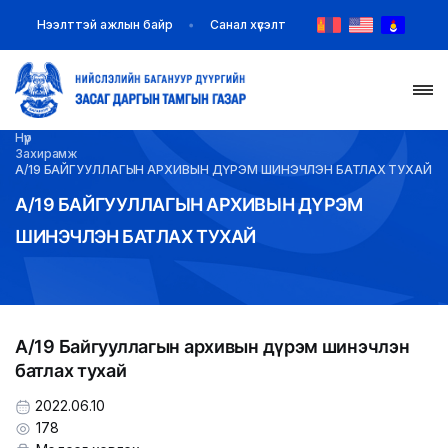
Нээлттэй ажлын байр
Санал хүсэлт
Нүүр
НҮҮР
Захирамж
А/19 БАЙГУУЛЛАГЫН АРХИВЫН ДҮРЭМ ШИНЭЧЛЭН БАТЛАХ ТУХАЙ
ТАНИЛЦУУЛГА
А/19 БАЙГУУЛЛАГЫН АРХИВЫН ДҮРЭМ
ШИНЭЧЛЭН БАТЛАХ ТУХАЙ
МЭДЭЭ МЭДЭЭЛЭЛ
БАЙГУУЛЛАГУУД
А/19 Байгууллагын архивын дүрэм шинэчлэн
ЗАХИРАМЖ ШИЙДВЭР
батлах тухай
ИЛ ТОД БАЙДАЛ
2022.06.10
178