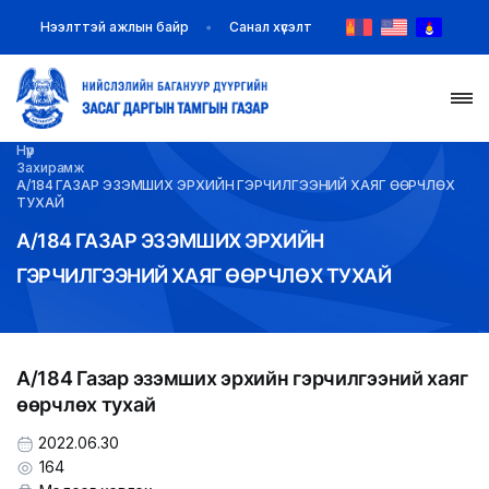
Нээлттэй ажлын байр
Санал хүсэлт
Нүүр
НҮҮР
Захирамж
А/184 ГАЗАР ЭЗЭМШИХ ЭРХИЙН ГЭРЧИЛГЭЭНИЙ ХАЯГ ӨӨРЧЛӨХ
ТУХАЙ
ТАНИЛЦУУЛГА
А/184 ГАЗАР ЭЗЭМШИХ ЭРХИЙН
ГЭРЧИЛГЭЭНИЙ ХАЯГ ӨӨРЧЛӨХ ТУХАЙ
МЭДЭЭ МЭДЭЭЛЭЛ
БАЙГУУЛЛАГУУД
А/184 Газар эзэмших эрхийн гэрчилгээний хаяг
ЗАХИРАМЖ ШИЙДВЭР
өөрчлөх тухай
ИЛ ТОД БАЙДАЛ
2022.06.30
164