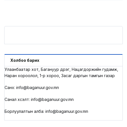
Холбоо барих
Улаанбаатар хот, Багануур дүүрэг, Нацагдоржийн гудамж,
Наран хороолол, 1-р хороо, Засаг даргын тамгын газар
Санхүү: info@baganuur.gov.mn
Санал хүсэлт: info@baganuur.gov.mn
Борлуулалтын алба: info@baganuur.gov.mn