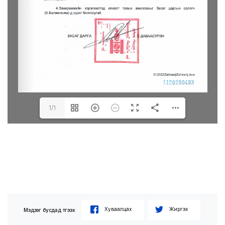
1/1
Хуваалцах
Жиргэх
Мэдээг бусдад түгээх