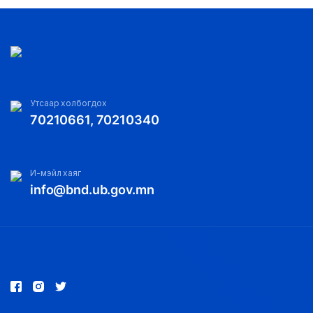
Утсаар холбогдох
70210661, 70210340
И-мэйл хаяг
info@bnd.ub.gov.mn