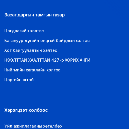
Засаг даргын тамгын газар
Цагдаагийн хэлтэс
Багануур дүүргийн онцгой байдлын хэлтэс
Хот байгуулалтын хэлтэс
НЭЭЛТТАЙ ХААЛТТАЙ 427-р ХОРИХ АНГИ
Нийгмийн хөгжлийн хэлтэс
Цэргийн штаб
Хэрэгцээт холбоос
Үйл ажиллагааны хөтөлбөр