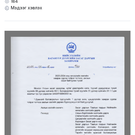
LEGAL.INFO
184
Мэдээг хэвлэх
АВЛИГА МЭДЭЭ