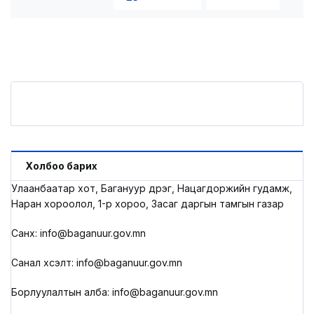
Холбоо барих
Улаанбаатар хот, Багануур дүүрэг, Нацагдоржийн гудамж,
Наран хороолол, 1-р хороо, Засаг даргын тамгын газар
Санхүү: info@baganuur.gov.mn
Санал хүсэлт: info@baganuur.gov.mn
Борлуулалтын алба: info@baganuur.gov.mn