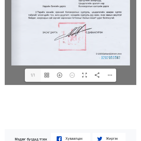
1/1
Хуваалцах
Жиргэх
Мэдээг бусдад түгээх