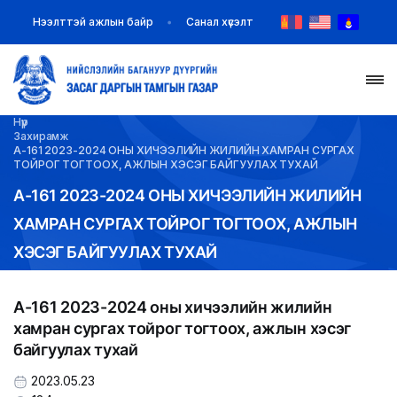
Нээлттэй ажлын байр
Санал хүсэлт
Нүүр
НҮҮР
Захирамж
А-161 2023-2024 ОНЫ ХИЧЭЭЛИЙН ЖИЛИЙН ХАМРАН СУРГАХ
ТОЙРОГ ТОГТООХ, АЖЛЫН ХЭСЭГ БАЙГУУЛАХ ТУХАЙ
ТАНИЛЦУУЛГА
А-161 2023-2024 ОНЫ ХИЧЭЭЛИЙН ЖИЛИЙН
ХАМРАН СУРГАХ ТОЙРОГ ТОГТООХ, АЖЛЫН
МЭДЭЭ МЭДЭЭЛЭЛ
ХЭСЭГ БАЙГУУЛАХ ТУХАЙ
БАЙГУУЛЛАГУУД
А-161 2023-2024 оны хичээлийн жилийн
ЗАХИРАМЖ ШИЙДВЭР
хамран сургах тойрог тогтоох, ажлын хэсэг
байгуулах тухай
ИЛ ТОД БАЙДАЛ
2023.05.23