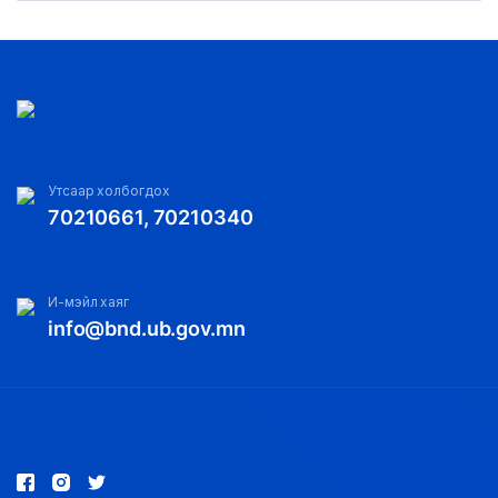
Утсаар холбогдох
70210661, 70210340
И-мэйл хаяг
info@bnd.ub.gov.mn