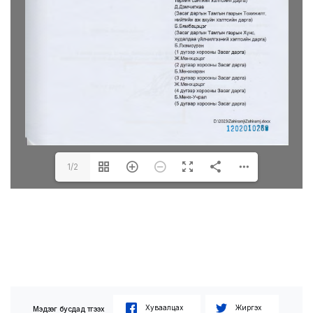
1/2
Хуваалцах
Жиргэх
Мэдээг бусдад түгээх