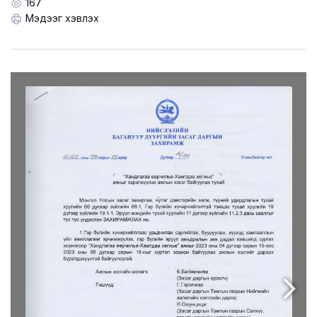
LEGAL.INFO
167
Мэдээг хэвлэх
АВЛИГА МЭДЭЭ