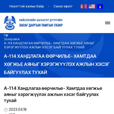
Нээлттэй ажлын байр
Санал хүсэлт
Нүүр
НҮҮР
Захирамж
А-114 ХАНДЛАГАА ӨӨРЧИЛЬЕ- ХАМТДАА ХӨГЖЬЕ АЯНЫГ
ХЭРЭГЖҮҮЛЭХ АЖЛЫН ХЭСЭГ БАЙГУУЛАХ ТУХАЙ
ТАНИЛЦУУЛГА
А-114 ХАНДЛАГАА ӨӨРЧИЛЬЕ- ХАМТДАА
ХӨГЖЬЕ АЯНЫГ ХЭРЭГЖҮҮЛЭХ АЖЛЫН ХЭСЭГ
МЭДЭЭ МЭДЭЭЛЭЛ
БАЙГУУЛАХ ТУХАЙ
БАЙГУУЛЛАГУУД
А-114 Хандлагаа өөрчилье- Хамтдаа хөгжье
ЗАХИРАМЖ ШИЙДВЭР
аяныг хэрэгжүүлэх ажлын хэсэг байгуулах
тухай
ИЛ ТОД БАЙДАЛ
2023.04.18