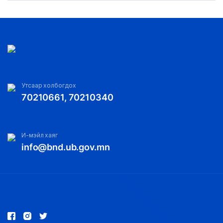
Утсаар холбогдох
70210661, 70210340
И-мэйл хаяг
info@bnd.ub.gov.mn