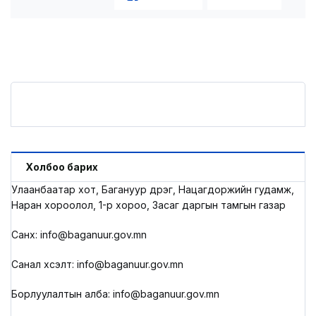
Холбоо барих
Улаанбаатар хот, Багануур дүүрэг, Нацагдоржийн гудамж,
Наран хороолол, 1-р хороо, Засаг даргын тамгын газар
Санхүү: info@baganuur.gov.mn
Санал хүсэлт: info@baganuur.gov.mn
Борлуулалтын алба: info@baganuur.gov.mn