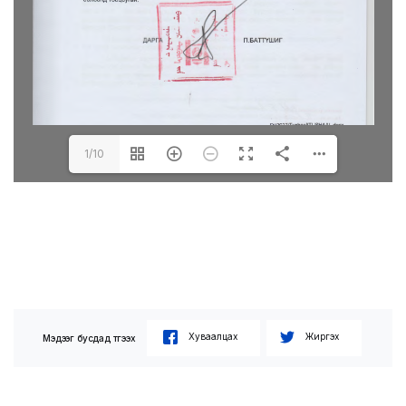
1/10
Хуваалцах
Жиргэх
Мэдээг бусдад түгээх