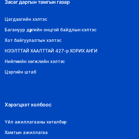
Засаг даргын тамгын газар
Цагдаагийн хэлтэс
Багануур дүүргийн онцгой байдлын хэлтэс
Хот байгуулалтын хэлтэс
НЭЭЛТТАЙ ХААЛТТАЙ 427-р ХОРИХ АНГИ
Нийгмийн хөгжлийн хэлтэс
Цэргийн штаб
Хэрэгцээт холбоос
Үйл ажиллагааны хөтөлбөр
Хамтын ажиллагаа