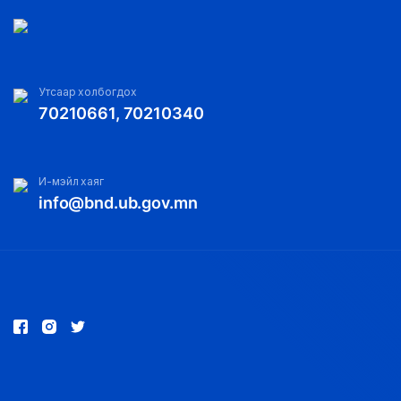
Утсаар холбогдох
70210661, 70210340
И-мэйл хаяг
info@bnd.ub.gov.mn