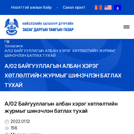
Нээлттэй ажлын байр
Санал хүсэлт
Нүүр
НҮҮР
Захирамж
А/02 БАЙГУУЛЛАГЫН АЛБАН ХЭРЭГ ХӨТЛӨЛТИЙН ЖУРМЫГ
ШИНЭЧЛЭН БАТЛАХ ТУХАЙ
ТАНИЛЦУУЛГА
А/02 БАЙГУУЛЛАГЫН АЛБАН ХЭРЭГ
ХӨТЛӨЛТИЙН ЖУРМЫГ ШИНЭЧЛЭН БАТЛАХ
МЭДЭЭ МЭДЭЭЛЭЛ
ТУХАЙ
БАЙГУУЛЛАГУУД
А/02 Байгууллагын албан хэрэг хөтлөлтийн
ЗАХИРАМЖ ШИЙДВЭР
журмыг шинэчлэн батлах тухай
ИЛ ТОД БАЙДАЛ
2022.01.12
156