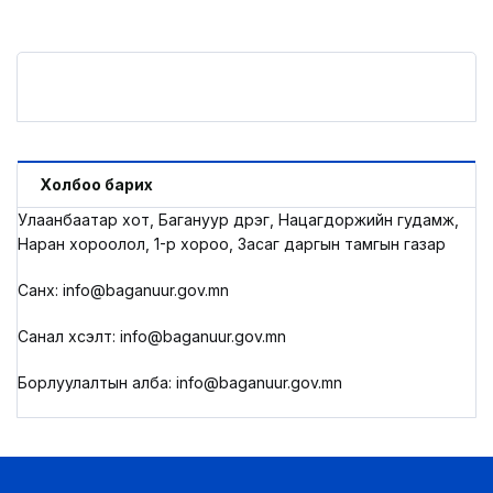
Холбоо барих
Улаанбаатар хот, Багануур дүүрэг, Нацагдоржийн гудамж,
Наран хороолол, 1-р хороо, Засаг даргын тамгын газар
Санхүү: info@baganuur.gov.mn
Санал хүсэлт: info@baganuur.gov.mn
Борлуулалтын алба: info@baganuur.gov.mn