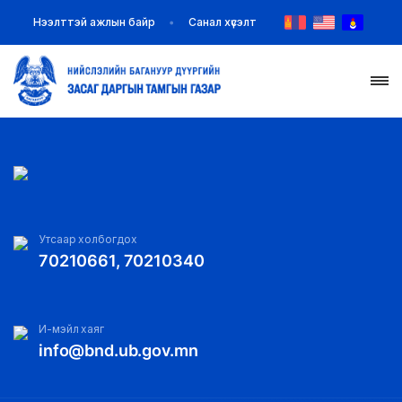
Нээлттэй ажлын байр
Санал хүсэлт
НҮҮР
ТАНИЛЦУУЛГА
МЭДЭЭ МЭДЭЭЛЭЛ
Утсаар холбогдох
70210661, 70210340
БАЙГУУЛЛАГУУД
ЗАХИРАМЖ ШИЙДВЭР
И-мэйл хаяг
info@bnd.ub.gov.mn
ИЛ ТОД БАЙДАЛ