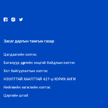
LEGAL.INFO
АВЛИГА МЭДЭЭ
Засаг даргын тамгын газар
Цагдаагийн хэлтэс
Багануур дүүргийн онцгой байдлын хэлтэс
Хот байгуулалтын хэлтэс
НЭЭЛТТАЙ ХААЛТТАЙ 427-р ХОРИХ АНГИ
Нийгмийн хөгжлийн хэлтэс
Цэргийн штаб