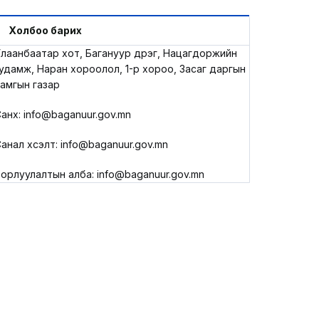
LEGAL.INFO
Холбоо барих
АВЛИГА МЭДЭЭ
лаанбаатар хот, Багануур дүүрэг, Нацагдоржийн
удамж, Наран хороолол, 1-р хороо, Засаг даргын
амгын газар
анхүү: info@baganuur.gov.mn
анал хүсэлт: info@baganuur.gov.mn
орлуулалтын алба: info@baganuur.gov.mn