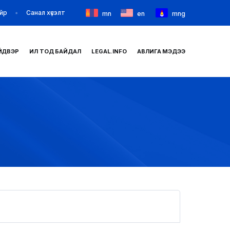
йр
Санал хүсэлт
mn
en
mng
ЙДВЭР
ИЛ ТОД БАЙДАЛ
LEGAL.INFO
АВЛИГА МЭДЭЭ
НҮҮР
ТАНИЛЦУУЛГА
МЭДЭЭ МЭДЭЭЛЭЛ
БАЙГУУЛЛАГУУД
ЗАХИРАМЖ ШИЙДВЭР
ИЛ ТОД БАЙДАЛ