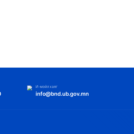
И-мэйл хаяг
0
info@bnd.ub.gov.mn