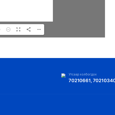
Утсаар холбогдох
70210661, 7021034