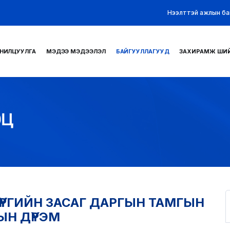
Нээлттэй ажлын ба
НИЛЦУУЛГА
МЭДЭЭ МЭДЭЭЛЭЛ
БАЙГУУЛЛАГУУД
ЗАХИРАМЖ ШИ
ЭЦ
ҮРГИЙН ЗАСАГ ДАРГЫН ТАМГЫН
ЫН ДҮРЭМ