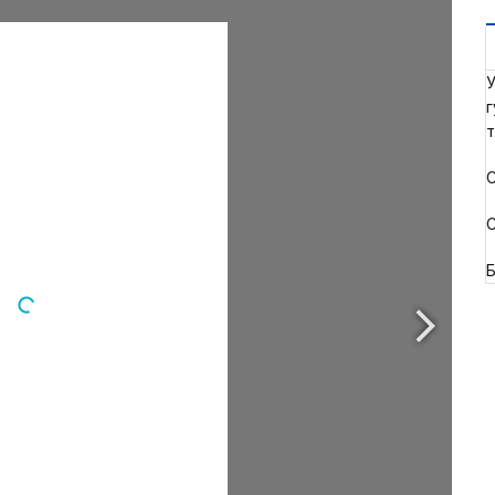
У
г
т
С
С
Б