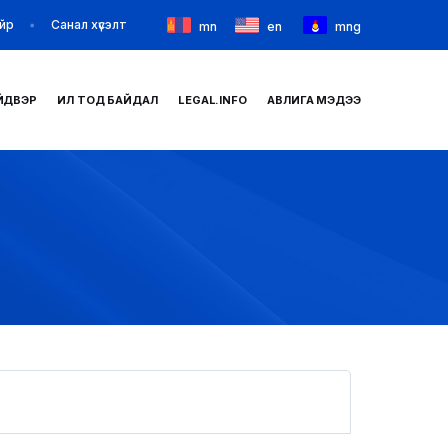
йр
Санал хүсэлт
mn
en
mng
ЙДВЭР
ИЛ ТОД БАЙДАЛ
LEGAL.INFO
АВЛИГА МЭДЭЭ
НҮҮР
ТАНИЛЦУУЛГА
МЭДЭЭ МЭДЭЭЛЭЛ
БАЙГУУЛЛАГУУД
ЗАХИРАМЖ ШИЙДВЭР
ИЛ ТОД БАЙДАЛ