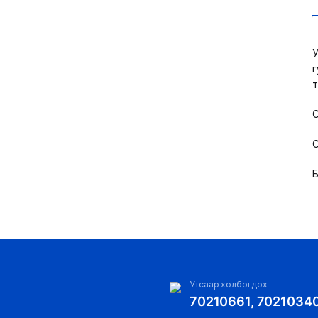
У
г
т
С
С
Б
Утсаар холбогдох
70210661, 7021034