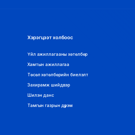
Хэрэгцээт холбоос
Үйл ажиллагааны хөтөлбөр
Хамтын ажиллагаа
Төсөл хөтөлбөрийн биелэлт
Захирамж шийдвэр
Шилэн данс
Тамгын газрын дүрэм