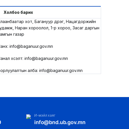
LEGAL.INFO
Холбоо барих
АВЛИГА МЭДЭЭ
лаанбаатар хот, Багануур дүүрэг, Нацагдоржийн
удамж, Наран хороолол, 1-р хороо, Засаг даргын
амгын газар
анхүү: info@baganuur.gov.mn
анал хүсэлт: info@baganuur.gov.mn
орлуулалтын алба: info@baganuur.gov.mn
И-мэйл хаяг
0
info@bnd.ub.gov.mn