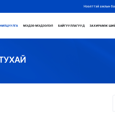
Нээлттэй ажлын ба
НИЛЦУУЛГА
МЭДЭЭ МЭДЭЭЛЭЛ
БАЙГУУЛЛАГУУД
ЗАХИРАМЖ ШИ
 ТУХАЙ