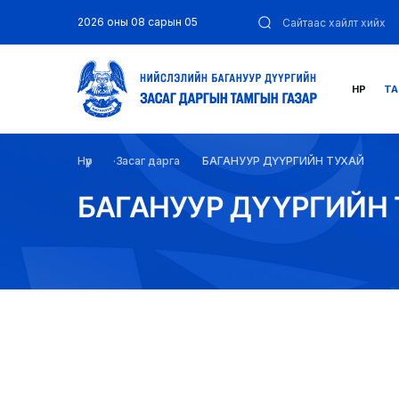
2026 оны 08 сарын 05
НҮҮР
ТА
Нүүр
Засаг дарга
БАГАНУУР ДҮҮРГИЙН ТУХАЙ
БАГАНУУР ДҮҮРГИЙН