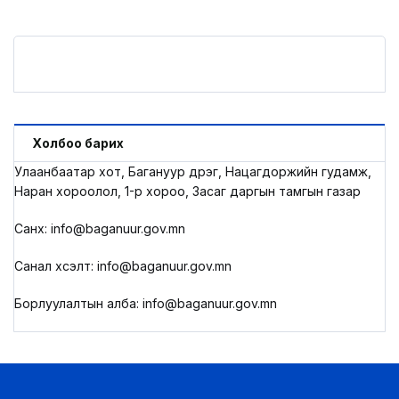
Холбоо барих
Улаанбаатар хот, Багануур дүүрэг, Нацагдоржийн гудамж,
Наран хороолол, 1-р хороо, Засаг даргын тамгын газар
Санхүү: info@baganuur.gov.mn
Санал хүсэлт: info@baganuur.gov.mn
Борлуулалтын алба: info@baganuur.gov.mn