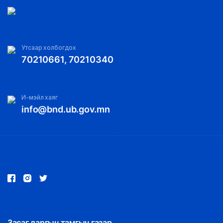
Утсаар холбогдох
70210661, 70210340
И-мэйл хаяг
info@bnd.ub.gov.mn
Засаг даргын тамгын газар