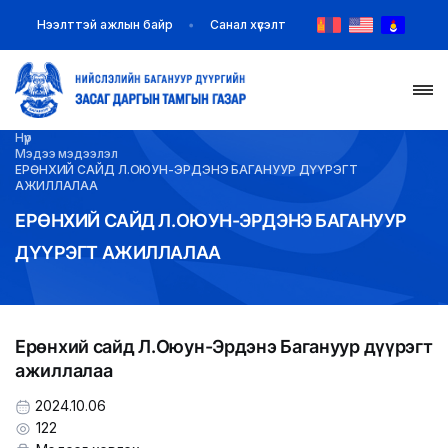
Нээлттэй ажлын байр
Санал хүсэлт
Нүүр
НҮҮР
Мэдээ мэдээлэл
ЕРӨНХИЙ САЙД Л.ОЮУН-ЭРДЭНЭ БАГАНУУР ДҮҮРЭГТ
АЖИЛЛАЛАА
ТАНИЛЦУУЛГА
ЕРӨНХИЙ САЙД Л.ОЮУН-ЭРДЭНЭ БАГАНУУР
ДҮҮРЭГТ АЖИЛЛАЛАА
МЭДЭЭ МЭДЭЭЛЭЛ
БАЙГУУЛЛАГУУД
Ерөнхий сайд Л.Оюун-Эрдэнэ Багануур дүүрэгт
ЗАХИРАМЖ ШИЙДВЭР
ажиллалаа
ИЛ ТОД БАЙДАЛ
2024.10.06
122