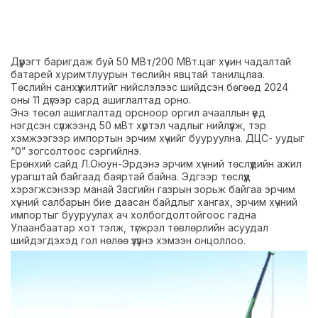
Дүүрэгт баригдаж буй 50 МВт/200 МВт.цаг хүчин чадалтай
батарей хуримтлуурын төслийн явцтай танилцлаа.
Төслийн санхүүжилтийг нийслэлээс шийдсэн бөгөөд 2024
оны 11 дүгээр сард ашиглалтад орно.
Энэ төсөл ашиглалтад орсноор оргил ачааллын үед
нэгдсэн сүлжээнд 50 мВт хүртэл чадлыг нийлүүлж, тэр
хэмжээгээр импортын эрчим хүчийг бууруулна. ДЦС- уудыг
“0” зогсолтоос сэргийлнэ.
Ерөнхий сайд Л.Оюун-Эрдэнэ эрчим хүчний төслүүдийн ажил
урагштай байгаад баяртай байна. Эдгээр төслүүд
хэрэгжсэнээр манай Засгийн газрын зорьж байгаа эрчим
хүчний салбарын бие даасан байдлыг хангах, эрчим хүчний
импортыг бууруулах ач холбогдолтойгоос гадна
Улаанбаатар хот тэлж, түгжрэл төвлөрлийн асуудал
шийдэгдэхэд гол нөлөө үзүүлнэ хэмээн онцоллоо.