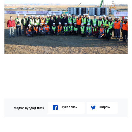
Хуваалцах
Жиргэх
Мэдээг бусдад түгээх