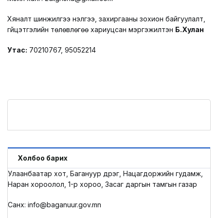
Хяналт шинжилгээ үнэлгээ, захиргааны зохион байгуулалт,
гүйцэтгэлийн төлөвлөгөө хариуцсан мэргэжилтэн
Б.Хулан
Утас:
70210767, 95052214
Холбоо барих
Улаанбаатар хот, Багануур дүүрэг, Нацагдоржийн гудамж,
Наран хороолол, 1-р хороо, Засаг даргын тамгын газар
Санхүү: info@baganuur.gov.mn