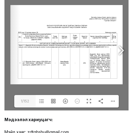
LEGAL.INFO
АВЛИГА МЭДЭЭ
1/152
Мэдээлэл хариуцагч:
Мэйл хаяг: zdtghshu@gmail.com