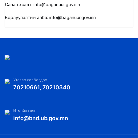
Санал хүсэлт: info@baganuur.gov.mn
Борлуулалтын алба: info@baganuur.gov.mn
Утсаар холбогдох
70210661, 70210340
И-мэйл хаяг
info@bnd.ub.gov.mn