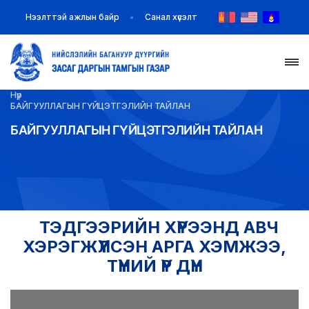
Нээлттэй ажлын байр
Санал хүсэлт
Нүүр
НҮҮР
БАЙГУУЛЛАГЫН ГҮЙЦЭТГЭЛИЙН ТАЙЛАН
БАЙГУУЛЛАГЫН ГҮЙЦЭТГЭЛИЙН ТАЙЛАН
ТАНИЛЦУУЛГА
МЭДЭЭ МЭДЭЭЛЭЛ
БАЙГУУЛЛАГУУД
ТЭДГЭЭРИЙН ХҮРЭЭНД АВЧ
ЗАХИРАМЖ ШИЙДВЭР
ХЭРЭГЖҮҮЛСЭН АРГА ХЭМЖЭЭ,
ТҮҮНИЙ ҮР ДҮН
ИЛ ТОД БАЙДАЛ