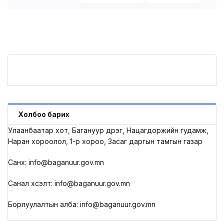
Холбоо барих
Улаанбаатар хот, Багануур дүүрэг, Нацагдоржийн гудамж,
Наран хороолол, 1-р хороо, Засаг даргын тамгын газар
Санхүү: info@baganuur.gov.mn
Санал хүсэлт: info@baganuur.gov.mn
Борлуулалтын алба: info@baganuur.gov.mn