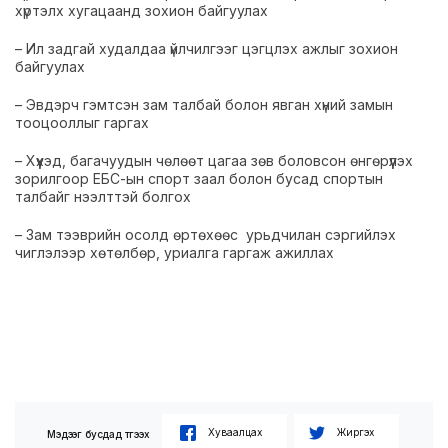
хүртэлх хугацаанд зохион байгуулах
– Ил задгай худалдаа үйлчилгээг цэгцлэх ажлыг зохион
байгуулах
– Эвдэрч гэмтсэн зам талбай болон явган хүний замын
тооцооллыг гаргах
– Хүүхэд, багачуудын чөлөөт цагаа зөв боловсон өнгөрүүлэх
зорилгоор ЕБС-ын спорт заал болон бусад спортын
талбайг нээлттэй болгох
– Зам тээврийн осолд өртөхөөс урьдчилан сэргийлэх
чиглэлээр хөтөлбөр, уриалга гаргаж ажиллах
Хуваалцах
Жиргэх
Мэдээг бусдад түгээх