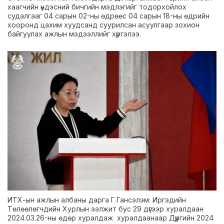
хаагчийн үндэсний бичгийн мэдлэгийг тодорхойлох
судалгааг 04 сарын 02-ны өдрөөс 04 сарын 18-ны өдрийн
хооронд цахим хуудсанд суурилсан асуулгаар зохион
байгуулах ажлын мэдээллийг хүргэлээ.
ИТХ-ын ажлын албаны дарга Г.Гансэлэм: Иргэдийн
Төлөөлөгчдийн Хурлын ээлжит бус 29 дүгээр хуралдаан
2024.03.26-ны өдөр хуралдаж хуралдаанаар Дүүргийн 2024