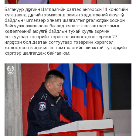
Багануур дүүргийн Цагдаагийн хэлтэс өнгөрсөн 14 хоногийн
хугацаанд дүүргийн хэмжээнд замын хөдөлгөөний аюулгүй
байдлын чиглэлээр хяналт шалгалтыг үргэлжлүүлэн зохион
байгуулж ажилласан бөгөөд хяналт шалгалтаар замын
хөдөлгөөний аюулгүй байдлын тухай хууль зөрчин
согтуугаар тээврийн хэрэгсэл жолоодсон зөрчил 27
илрүүлсэн бол давтан согтуугаар тээврийн хэрэгсэл
жолоодсон 5 зөрчил нь гэмт хэргийн шинжтэй тул эрүүгийн
хэргээр шалгагдаж байгаа юм.