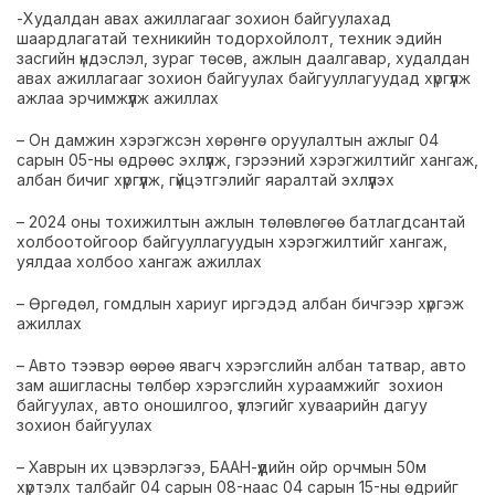
-Худалдан авах ажиллагааг зохион байгуулахад
шаардлагатай техникийн тодорхойлолт, техник эдийн
засгийн үндэслэл, зураг төсөв, ажлын даалгавар, худалдан
авах ажиллагааг зохион байгуулах байгууллагуудад хүргүүлж
ажлаа эрчимжүүлж ажиллах
– Он дамжин хэрэгжсэн хөрөнгө оруулалтын ажлыг 04
сарын 05-ны өдрөөс эхлүүлж, гэрээний хэрэгжилтийг хангаж,
албан бичиг хүргүүлж, гүйцэтгэлийг яаралтай эхлүүлэх
– 2024 оны тохижилтын ажлын төлөвлөгөө батлагдсантай
холбоотойгоор байгууллагуудын хэрэгжилтийг хангаж,
уялдаа холбоо хангаж ажиллах
– Өргөдөл, гомдлын хариуг иргэдэд албан бичгээр хүргэж
ажиллах
– Авто тээвэр өөрөө явагч хэрэгслийн албан татвар, авто
зам ашигласны төлбөр хэрэгслийн хураамжийг зохион
байгуулах, авто оношилгоо, үзлэгийг хуваарийн дагуу
зохион байгуулах
– Хаврын их цэвэрлэгээ, БААН-үүдийн ойр орчмын 50м
хүртэлх талбайг 04 сарын 08-наас 04 сарын 15-ны өдрийг