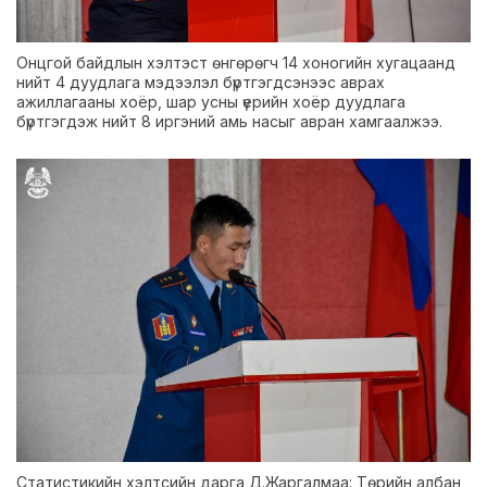
Онцгой байдлын хэлтэст өнгөрөгч 14 хоногийн хугацаанд
нийт 4 дуудлага мэдээлэл бүртгэгдсэнээс аврах
ажиллагааны хоёр, шар усны үерийн хоёр дуудлага
бүртгэгдэж нийт 8 иргэний амь насыг авран хамгаалжээ.
Статистикийн хэлтсийн дарга Д.Жаргалмаа: Төрийн албан