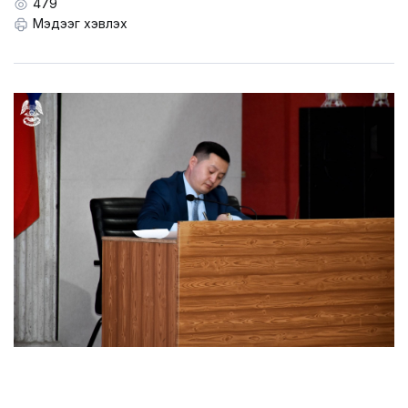
LEGAL.INFO
479
Мэдээг хэвлэх
АВЛИГА МЭДЭЭ