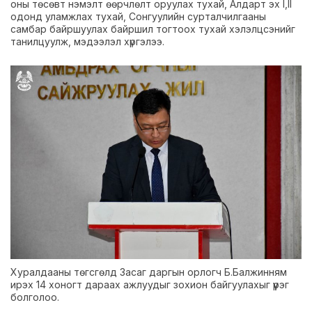
оны төсөвт нэмэлт өөрчлөлт оруулах тухай, Алдарт эх I,II
одонд уламжлах тухай, Сонгуулийн сурталчилгааны
самбар байршуулах байршил тогтоох тухай хэлэлцсэнийг
танилцуулж, мэдээлэл хүргэлээ.
Хуралдааны төгсгөлд Засаг даргын орлогч Б.Балжинням
ирэх 14 хоногт дараах ажлуудыг зохион байгуулахыг үүрэг
болголоо.