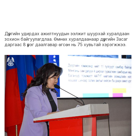
Дүүргийн удирдах ажилтнуудын ээлжит шуурхай хуралдаан
зохион байгуулагдлаа. Өмнөх хуралдаанаар дүүргийн Засаг
даргаас 8 үүрэг даалгавар өгсөн нь 75 хувьтай хэрэгжжээ.