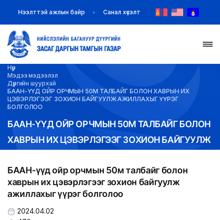
Нээлттэй ажлын байр
Санал хүсэлт
Нүүр
НҮҮР
Мэдээ мэдээлэл
Дүүргийн шуурхай
БААН-ҮҮД ОЙР ОРЧМЫН 50М ТАЛБАЙГ БОЛОН ХАВРЫН ИХ
ТАНИЛЦУУЛГА
ЦЭВЭРЛЭГЭЭГ ЗОХИОН БАЙГУУЛЖ АЖИЛЛАХЫГ ҮҮРЭГ
БОЛГОЛОО
БААН-ҮҮД ОЙР ОРЧМЫН 50М ТАЛБАЙГ БОЛОН
МЭДЭЭ МЭДЭЭЛЭЛ
ХАВРЫН ИХ ЦЭВЭРЛЭГЭЭГ ЗОХИОН БАЙГУУЛЖ
БАЙГУУЛЛАГУУД
АЖИЛЛАХЫГ ҮҮРЭГ БОЛГОЛОО
БААН-үүд ойр орчмын 50м талбайг болон
ЗАХИРАМЖ ШИЙДВЭР
хаврын их цэвэрлэгээг зохион байгуулж
ажиллахыг үүрэг болголоо
ИЛ ТОД БАЙДАЛ
2024.04.02