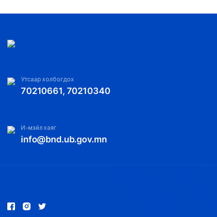
Утсаар холбогдох
70210661, 70210340
И-мэйл хаяг
info@bnd.ub.gov.mn