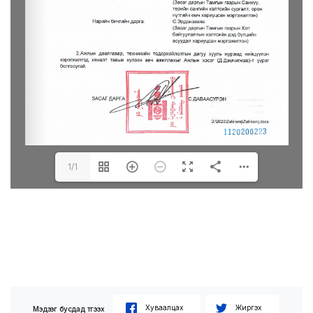
1/1
Хуваалцах
Жиргэх
Мэдээг бусдад түгээх