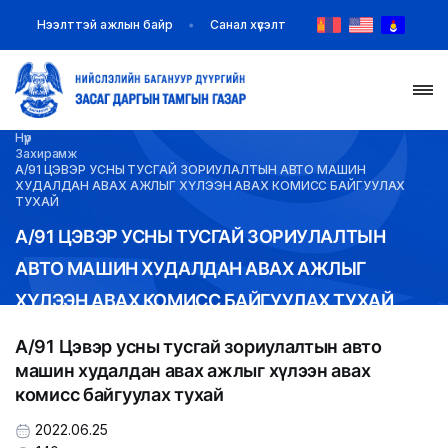
Нээлттэй ажлын байр
Санал хүсэлт
Нүүр
НҮҮР
Захирамж
А/91 ЦЭВЭР УСНЫ ТУСГАЙ ЗОРИУЛАЛТЫН АВТО МАШИН
ХУДАЛДАН АВАХ АЖЛЫГ ХҮЛЭЭН АВАХ КОМИСС БАЙГУУЛАХ
ТАНИЛЦУУЛГА
ТУХАЙ
А/91 ЦЭВЭР УСНЫ ТУСГАЙ ЗОРИУЛАЛТЫН
МЭДЭЭ МЭДЭЭЛЭЛ
АВТО МАШИН ХУДАЛДАН АВАХ АЖЛЫГ
ХҮЛЭЭН АВАХ КОМИСС БАЙГУУЛАХ ТУХАЙ
БАЙГУУЛЛАГУУД
А/91 Цэвэр усны тусгай зориулалтын авто
ЗАХИРАМЖ ШИЙДВЭР
машин худалдан авах ажлыг хүлээн авах
комисс байгуулах тухай
ИЛ ТОД БАЙДАЛ
2022.06.25