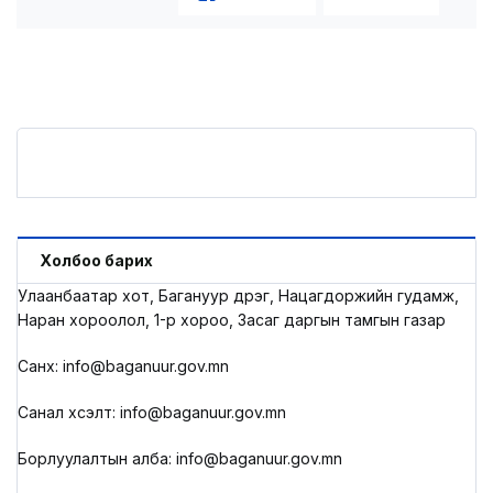
Холбоо барих
Улаанбаатар хот, Багануур дүүрэг, Нацагдоржийн гудамж,
Наран хороолол, 1-р хороо, Засаг даргын тамгын газар
Санхүү: info@baganuur.gov.mn
Санал хүсэлт: info@baganuur.gov.mn
Борлуулалтын алба: info@baganuur.gov.mn