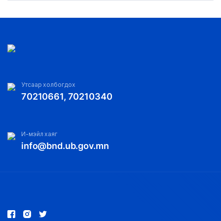
Утсаар холбогдох
70210661, 70210340
И-мэйл хаяг
info@bnd.ub.gov.mn